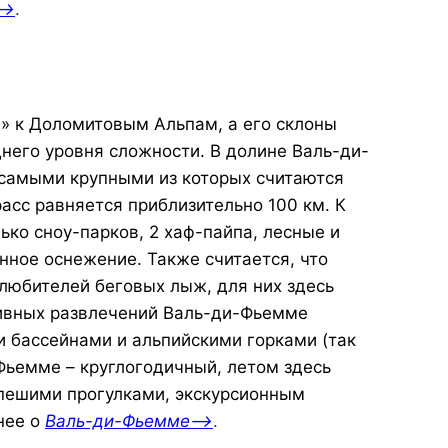
—>
.
и» к Доломитовым Альпам, а его склоны
днего уровня сложности. В долине Валь-ди-
 самыми крупными из которых считаются
асс равняется приблизительно 100 км. К
ко сноу-парков, 2 хаф-пайпа, лесные и
нное оснежение. Также считается, что
любителей беговых лыж, для них здесь
тивных развлечений Валь-ди-Фьемме
 бассейнами и альпийскими горками (так
Фьемме – круглогодичный, летом здесь
 пешими прогулками, экскурсионным
нее о
Валь-ди-Фьемме—>
.