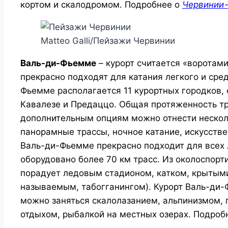
кортом и скалодромом. Подробнее о
Червинии
Matteo Galli/Пейзажи Червинии
Валь-ди-Фьемме
– курорт считается «воротам
прекрасно подходят для катания легкого и сре
Фьемме располагается 11 курортных городков,
Кавалезе и Предаццо. Общая протяженность тр
дополнительным опциям можно отнести несколь
панорамные трассы, ночное катание, искусстве
Валь-ди-Фьемме прекрасно подходит для всех 
оборудовано более 70 км трасс. Из околоспор
порадует ледовым стадионом, катком, крытыми
называемым, табогганингом). Курорт Валь-ди-
можно заняться скалолазанием, альпинизмом,
отдыхом, рыбалкой на местных озерах. Подроб