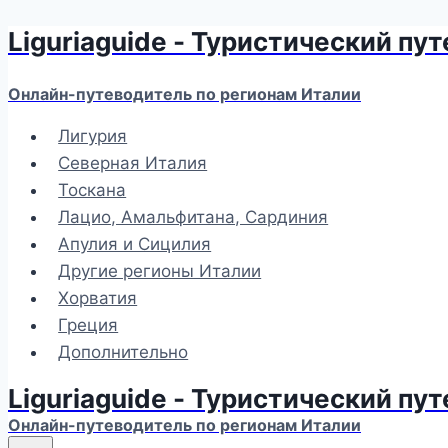
Liguriaguide - Туристический пу
Перейти
к
содержимому
Онлайн-путеводитель по регионам Италии
Лигурия
Северная Италия
Тоскана
Лацио, Амальфитана, Сардиния
Апулия и Сицилия
Другие регионы Италии
Хорватия
Греция
Дополнительно
Liguriaguide - Туристический пу
Онлайн-путеводитель по регионам Италии