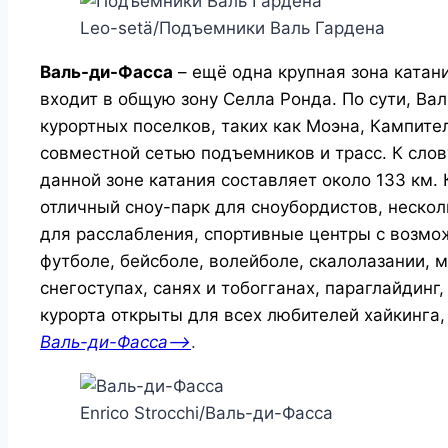
Leo-setä/Подъемники Валь Гардена
Валь-ди-Фасса
– ещё одна крупная зона катан
входит в общую зону Селла Ронда. По сути, Ва
курортных поселков, таких как Моэна, Кампите
совместной сетью подъемников и трасс. К слову
данной зоне катания составляет около 133 км.
отличный сноу-парк для сноубордистов, нескол
для расслабления, спортивные центры с возмо
футболе, бейсболе, волейболе, скалолазании, 
снегоступах, санях и тобогганах, параглайдинг
курорта открыты для всех любителей хайкинга,
Валь-ди-Фасса—>
.
Enrico Strocchi/Валь-ди-Фасса