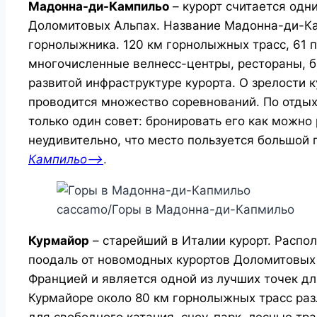
Мадонна-ди-Кампильо
– курорт считается одн
Доломитовых Альпах. Название Мадонна-ди-Ка
горнолыжника. 120 км горнолыжных трасс, 61 п
многочисленные велнесс-центры, рестораны, ба
развитой инфраструктуре курорта. О зрелости к
проводится множество соревнований. По отды
только один совет: бронировать его как можно
неудивительно, что место пользуется большой 
Кампильо—>
.
caccamo/Горы в Мадонна-ди-Капмильо
Курмайор
– старейший в Италии курорт. Распол
поодаль от новомодных курортов Доломитовых 
Францией и является одной из лучших точек дл
Курмайоре около 80 км горнолыжных трасс раз