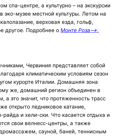
м спа-центре, а культурно – на экскурсии
 в эко-музее местной культуры. Летом на
калолазание, верховая езда, гольф,
ое другое. Подробнее о
Монте Роза—>
.
чниками, Червиния представляет собой
Благодаря климатическим условиям сезон
ругом курорте Италии. Домашняя зона
тому же, домашний регион объединен в
 а это значит, что протяженность трасс
кже открыто ледниковое катание,
-райда и хели-ски. Что касается отдыха и
ются свои велнесс-центры, а также
идромассажем, сауной, баней, теннисным