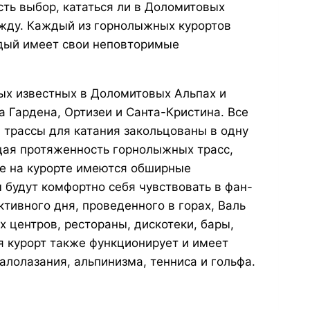
сть выбор, кататься ли в Доломитовых
ежду. Каждый из горнолыжных курортов
дый имеет свои неповторимые
мых известных в Доломитовых Альпах и
а Гардена, Ортизеи и Санта-Кристина. Все
а трассы для катания закольцованы в одну
щая протяженность горнолыжных трасс,
же на курорте имеются обширные
 будут комфортно себя чувствовать в фан-
ктивного дня, проведенного в горах, Валь
 центров, рестораны, дискотеки, бары,
я курорт также функционирует и имеет
лолазания, альпинизма, тенниса и гольфа.