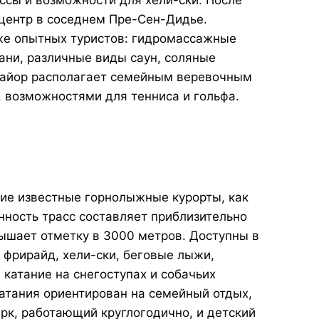
ассы и возможности для хели-ски. После
-центр в соседнем Пре-Сен-Дидье.
же опытных туристов: гидромассажные
ани, различные виды саун, соляные
рмайор располагает семейным веревочным
возможностями для тенниса и гольфа.
кие известные горнолыжные курорты, как
ность трасс составляет приблизительно
вышает отметку в 3000 метров. Доступны в
к фрирайд, хели-ски, беговые лыжи,
 катание на снегоступах и собачьих
катания ориентирован на семейный отдых,
рк, работающий круглогодично, и детский