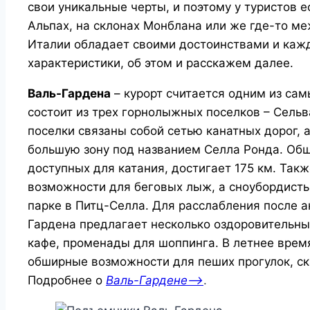
свои уникальные черты, и поэтому у туристов е
Альпах, на склонах Монблана или же где-то м
Италии обладает своими достоинствами и каж
характеристики, об этом и расскажем далее.
Валь-Гардена
– курорт считается одним из са
состоит из трех горнолыжных поселков – Сельв
поселки связаны собой сетью канатных дорог, 
большую зону под названием Селла Ронда. Об
доступных для катания, достигает 175 км. Так
возможности для беговых лыж, а сноубордисты
парке в Питц-Селла. Для расслабления после а
Гардена предлагает несколько оздоровительных
кафе, променады для шоппинга. В летнее врем
обширные возможности для пеших прогулок, ска
Подробнее о
Валь-Гардене—>
.