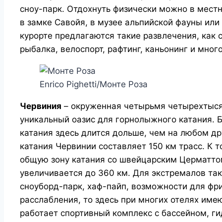
сноу-парк. Отдохнуть физически можно в местно
в замке Савойя, в музее альпийской фауны или
курорте предлагаются такие развлечения, как с
рыбалка, велоспорт, рафтинг, каньонинг и мног
Enrico Pighetti/Монте Роза
Червиния
– окруженная четырьмя четырехтыся
уникальный оазис для горнолыжного катания. 
катания здесь длится дольше, чем на любом д
катания Червинии составляет 150 км трасс. К 
общую зону катания со швейцарским Церматтом,
увеличивается до 360 км. Для экстремалов та
сноуборд-парк, хаф-пайп, возможности для фри
расслабления, то здесь при многих отелях име
работает спортивный комплекс с бассейном, г