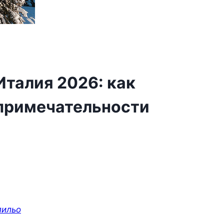
талия 2026: как
опримечательности
пильо