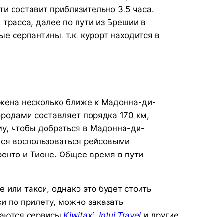
ти составит приблизительно 3,5 часа.
трасса, далее по пути из Брешии в
 серпантины, т.к. курорт находится в
жена несколько ближе к Мадонна-ди-
родами составляет порядка 170 км,
му, чтобы добраться в Мадонна-ди-
тся воспользоваться рейсовыми
ренто и Тионе. Общее время в пути
 или такси, однако это будет стоить
си по прилету, можно заказать
маются сервисы
Kiwitaxi
,
Intui.Travel
и другие