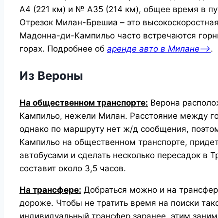
А4 (221 км) и № А35 (214 км), общее время в пу
Отрезок Милан-Брешиа – это высокоскоростная 
Мадонна-ди-Кампильо часто встречаются горные
горах. Подробнее об
аренде авто в Милане—>
.
Из Вероны
На общественном транспорте:
Верона располо
Кампильо, нежели Милан. Расстояние между го
однако по маршруту нет ж/д сообщения, поэто
Кампильо на общественном транспорте, приде
автобусами и сделать несколько пересадок в Т
составит около 3,5 часов.
На трансфере:
Добраться можно и на трансфере
дороже. Чтобы не тратить время на поиски так
индивидуальный трансфер заранее, этим зани