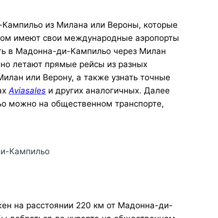
-Кампильо из Милана или Вероны, которые
этом имеют свои международные аэропорты
ть в Мадонна-ди-Кампильо через Милан
ично летают прямые рейсы из разных
Милан или Верону, а также узнать точные
ах
Aviasales
и других аналогичных. Далее
ьо можно на общественном транспорте,
ди-Кампильо
н на расстоянии 220 км от Мадонна-ди-