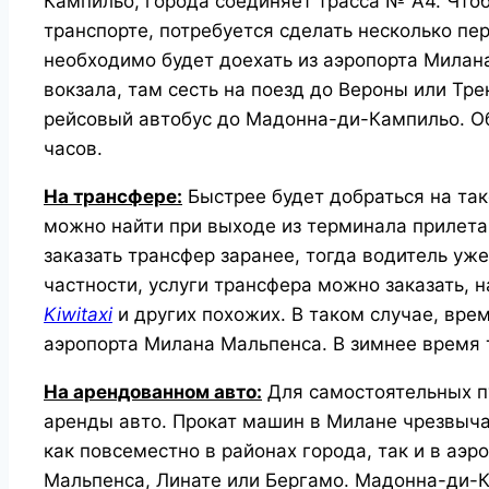
Кампильо, города соединяет трасса № А4. Что
транспорте, потребуется сделать несколько пе
необходимо будет доехать из аэропорта Милана
вокзала, там сесть на поезд до Вероны или Трен
рейсовый автобус до Мадонна-ди-Кампильо. Об
часов.
На трансфере:
Быстрее будет добраться на так
можно найти при выходе из терминала прилета
заказать трансфер заранее, тогда водитель уже
частности, услуги трансфера можно заказать, н
Kiwitaxi
и других похожих. В таком случае, врем
аэропорта Милана Мальпенса. В зимнее время 
На арендованном авто:
Для самостоятельных п
аренды авто.
Прокат машин в Милане
чрезвыча
как повсеместно в районах города, так и в аэр
Мальпенса, Линате или Бергамо. Мадонна-ди-