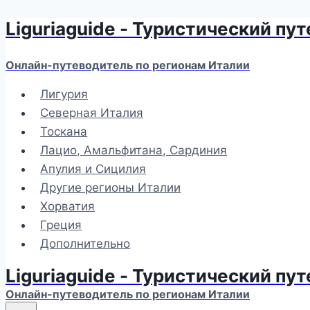
Liguriaguide - Туристический пу
Перейти
к
содержимому
Онлайн-путеводитель по регионам Италии
Лигурия
Северная Италия
Тоскана
Лацио, Амальфитана, Сардиния
Апулия и Сицилия
Другие регионы Италии
Хорватия
Греция
Дополнительно
Liguriaguide - Туристический пу
Онлайн-путеводитель по регионам Италии