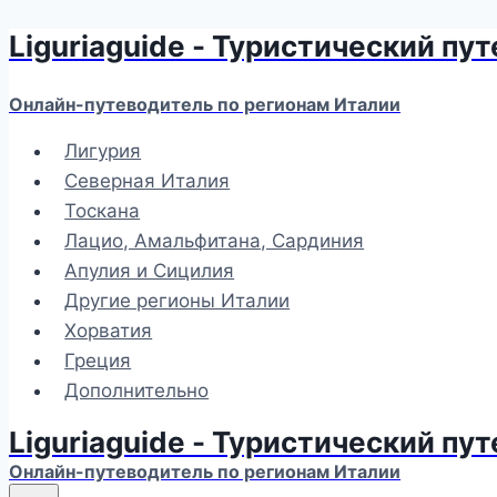
Liguriaguide - Туристический пу
Перейти
к
содержимому
Онлайн-путеводитель по регионам Италии
Лигурия
Северная Италия
Тоскана
Лацио, Амальфитана, Сардиния
Апулия и Сицилия
Другие регионы Италии
Хорватия
Греция
Дополнительно
Liguriaguide - Туристический пу
Онлайн-путеводитель по регионам Италии