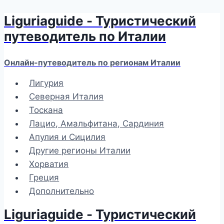
Liguriaguide - Туристический
Перейти
к
путеводитель по Италии
содержимому
Онлайн-путеводитель по регионам Италии
Лигурия
Северная Италия
Тоскана
Лацио, Амальфитана, Сардиния
Апулия и Сицилия
Другие регионы Италии
Хорватия
Греция
Дополнительно
Liguriaguide - Туристический