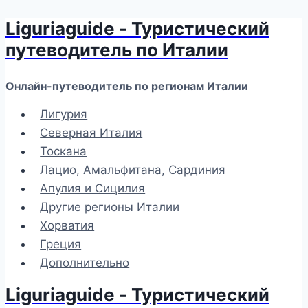
Liguriaguide - Туристический
Перейти
к
путеводитель по Италии
содержимому
Онлайн-путеводитель по регионам Италии
Лигурия
Северная Италия
Тоскана
Лацио, Амальфитана, Сардиния
Апулия и Сицилия
Другие регионы Италии
Хорватия
Греция
Дополнительно
Liguriaguide - Туристический