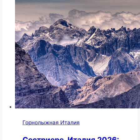
как
добраться,
отели,
достопримечательности
Горнолыжная Италия
Сестриере, Италия 2026: