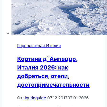
Горнолыжная Италия
Кортина д`Ампеццо,
Италия 2026: как
добраться, отели,
достопримечательности
От
Liguriaguide
07.12.2017
07.01.2026