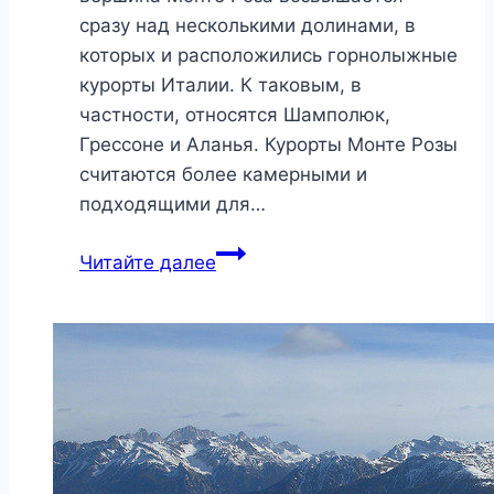
сразу над несколькими долинами, в
которых и расположились горнолыжные
курорты Италии. К таковым, в
частности, относятся Шамполюк,
Грессоне и Аланья. Курорты Монте Розы
считаются более камерными и
подходящими для…
Монте
Читайте далее
Роза,
Италия
2026:
как
добраться,
отели,
достопримечательности