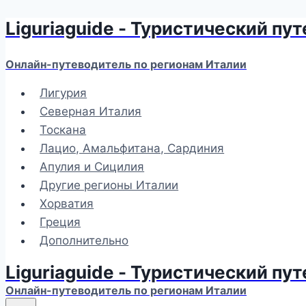
Liguriaguide - Туристический пу
Перейти
к
содержимому
Онлайн-путеводитель по регионам Италии
Лигурия
Северная Италия
Тоскана
Лацио, Амальфитана, Сардиния
Апулия и Сицилия
Другие регионы Италии
Хорватия
Греция
Дополнительно
Liguriaguide - Туристический пу
Онлайн-путеводитель по регионам Италии