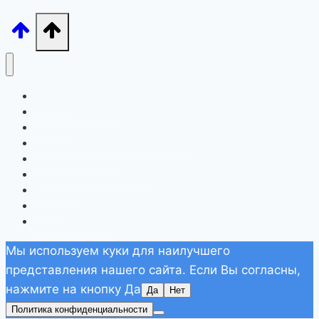
Лигурия
Северная Италия
Тоскана
Лацио, Амальфитана, Сардиния
Апулия и Сицилия
Другие регионы Италии
Хорватия
Греция
Дополнительно
Мы используем куки для наилучшего
представления нашего сайта. Если Вы согласны,
нажмите на кнопку Да
Да
Нет
Политика конфиденциальности