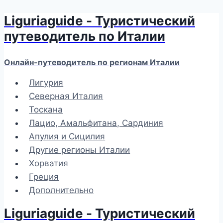
Liguriaguide - Туристический
Перейти
к
путеводитель по Италии
содержимому
Онлайн-путеводитель по регионам Италии
Лигурия
Северная Италия
Тоскана
Лацио, Амальфитана, Сардиния
Апулия и Сицилия
Другие регионы Италии
Хорватия
Греция
Дополнительно
Liguriaguide - Туристический