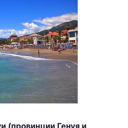
уи (провинции Генуя и