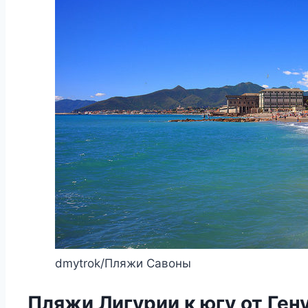
dmytrok/Пляжи Савоны
Пляжи Лигурии к югу от Ген