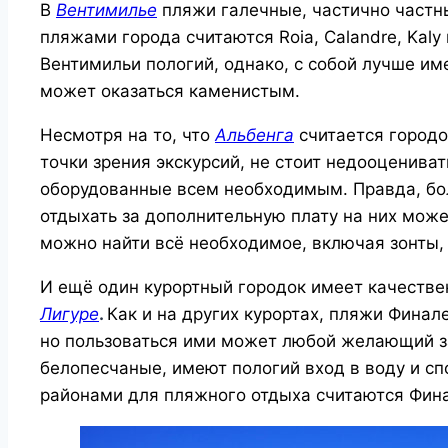
В
Вентимилье
пляжи галечные, частично част
пляжами города считаются Roia, Calandre, Kaly и
Вентимильи пологий, однако, с собой лучше име
может оказаться каменистым.
Несмотря на то, что
Альбенга
считается город
точки зрения экскурсий, не стоит недооценива
оборудованные всем необходимым. Правда, бол
отдыхать за дополнительную плату на них мо
можно найти всё необходимое, включая зонты,
И ещё один курортный городок имеет качестве
Лигуре
.
Как и на других курортах, пляжи Фина
но пользоваться ими может любой желающий з
белопесчаные, имеют пологий вход в воду и с
районами для пляжного отдыха считаются Фина