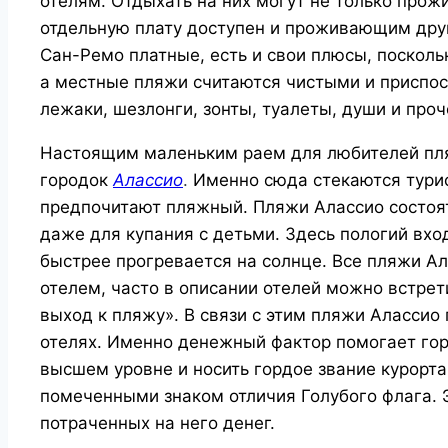
отелям. Отдыхать на них могут не только прож
отдельную плату доступен и проживающим друг
Сан-Ремо платные, есть и свои плюсы, посколь
а местные пляжи считаются чистыми и приспо
лежаки, шезлонги, зонты, туалеты, души и проч
Настоящим маленьким раем для любителей пля
городок
Алассио
.
Именно сюда стекаются тури
предпочитают пляжный. Пляжи Алассио состоят
даже для купания с детьми. Здесь пологий вход
быстрее прогревается на солнце. Все пляжи А
отелем, часто в описании отелей можно встрет
выход к пляжу». В связи с этим пляжи Аласси
отелях. Именно денежный фактор помогает гор
высшем уровне и носить гордое звание курорт
помеченными знаком отличия Голубого флага. Э
потраченных на него денег.