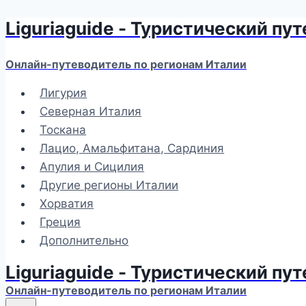
Liguriaguide - Туристический пу
Перейти
к
содержимому
Онлайн-путеводитель по регионам Италии
Лигурия
Северная Италия
Тоскана
Лацио, Амальфитана, Сардиния
Апулия и Сицилия
Другие регионы Италии
Хорватия
Греция
Дополнительно
Liguriaguide - Туристический пу
Онлайн-путеводитель по регионам Италии