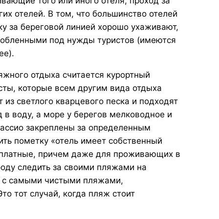
ивающие того или иного отеля, проход за
их отелей. В том, что большинство отелей
ку за береговой линией хорошо ухаживают,
собленными под нужды туристов (имеются
ее).
жного отдыха считается курортный
сты, которые всем другим вида отдыха
 из светлого кварцевого песка и подходят
 в воду, а море у берегов мелководное и
лассио закреплены за определенным
ить пометку «отель имеет собственный
о платные, причем даже для проживающих в
оду следить за своими пляжами на
а с самыми чистыми пляжами,
то тот случай, когда пляж стоит