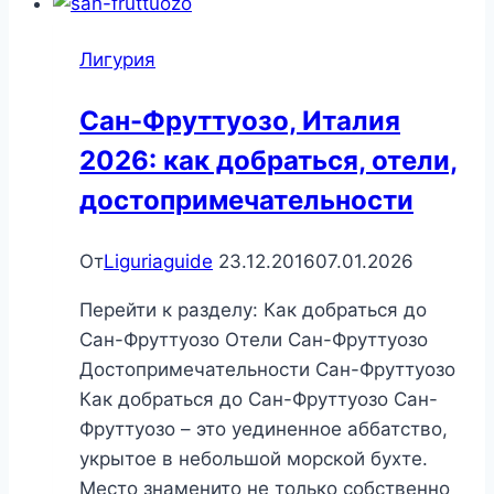
2026:
как
Лигурия
добраться,
отели,
Сан-Фруттуозо, Италия
достопримечательности
2026: как добраться, отели,
достопримечательности
От
Liguriaguide
23.12.2016
07.01.2026
Перейти к разделу: Как добраться до
Сан-Фруттуозо Отели Сан-Фруттуозо
Достопримечательности Сан-Фруттуозо
Как добраться до Сан-Фруттуозо Сан-
Фруттуозо – это уединенное аббатство,
укрытое в небольшой морской бухте.
Место знаменито не только собственно