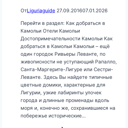
От
Liguriaguide
27.09.2016
07.01.2026
Перейти в раздел: Как добраться в
Камольи Отели Камольи
Достопримечательности Камольи Как
добраться в Камольи Камольи – ещё
один городок Ривьеры Леванте, по
живописности не уступающий Рапалло,
Санта-Маргерите-Лигуре или Сестри-
Леванте. Здесь Вы найдете типичные
цветные домики, характерные для
Лигурии, узкие лабиринты улочек
города и длинные променады вдоль
моря и, конечно же, сохранившиеся на
побережье исторические…