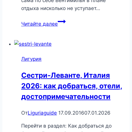
сама по себе Вентимилья в плане
отдыха нисколько не уступает…
Вентимилья,
Читайте далее
Италия
2026:
как
добраться,
Лигурия
отели,
достопримечательности
Сестри-Леванте, Италия
2026: как добраться, отели,
достопримечательности
От
Liguriaguide
17.09.2016
07.01.2026
Перейти в раздел: Как добраться до