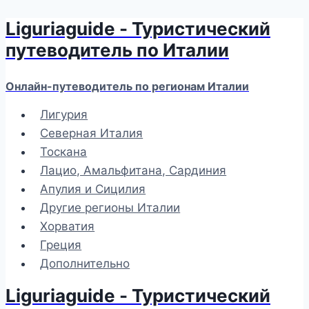
Liguriaguide - Туристический
Перейти
к
путеводитель по Италии
содержимому
Онлайн-путеводитель по регионам Италии
Лигурия
Северная Италия
Тоскана
Лацио, Амальфитана, Сардиния
Апулия и Сицилия
Другие регионы Италии
Хорватия
Греция
Дополнительно
Liguriaguide - Туристический