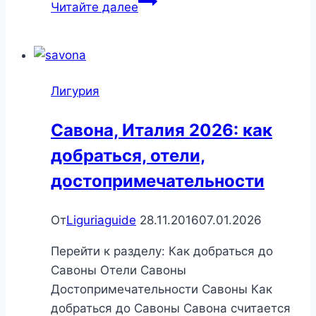
Камольи,
Читайте далее
Италия
2026:
как
добраться,
Лигурия
отели,
достопримечательности
Савона, Италия 2026: как
добраться, отели,
достопримечательности
От
Liguriaguide
28.11.2016
07.01.2026
Перейти к разделу: Как добраться до
Савоны Отели Савоны
Достопримечательности Савоны Как
добраться до Савоны Савона считается