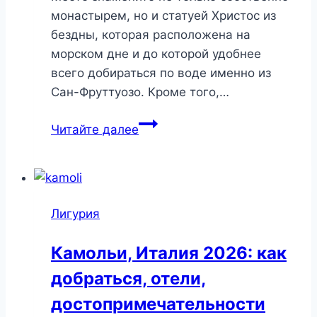
монастырем, но и статуей Христос из
бездны, которая расположена на
морском дне и до которой удобнее
всего добираться по воде именно из
Сан-Фруттуозо. Кроме того,…
Сан-
Читайте далее
Фруттуозо,
Италия
2026:
как
Лигурия
добраться,
отели,
Камольи, Италия 2026: как
достопримечательности
добраться, отели,
достопримечательности