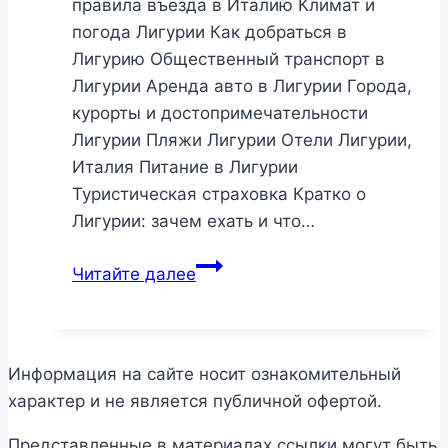
правила въезда в Италию Климат и
погода Лигурии Как добраться в
Лигурию Общественный транспорт в
Лигурии Аренда авто в Лигурии Города,
курорты и достопримечательности
Лигурии Пляжи Лигурии Отели Лигурии,
Италия Питание в Лигурии
Туристическая страховка Кратко о
Лигурии: зачем ехать и что…
Лигурия,
Читайте далее
Италия
2026:
как
добраться,
Информация на сайте носит ознакомительный
города,
характер и не является публичной офертой.
достопримечательности,
Представленные в материалах ссылки могут быть