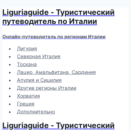
Liguriaguide - Туристический
Перейти
к
путеводитель по Италии
содержимому
Онлайн-путеводитель по регионам Италии
Лигурия
Северная Италия
Тоскана
Лацио, Амальфитана, Сардиния
Апулия и Сицилия
Другие регионы Италии
Хорватия
Греция
Дополнительно
Liguriaguide - Туристический