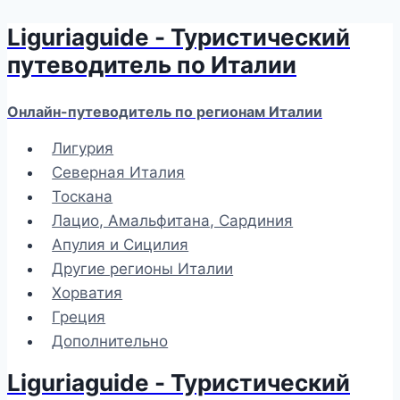
Liguriaguide - Туристический
Перейти
к
путеводитель по Италии
содержимому
Онлайн-путеводитель по регионам Италии
Лигурия
Северная Италия
Тоскана
Лацио, Амальфитана, Сардиния
Апулия и Сицилия
Другие регионы Италии
Хорватия
Греция
Дополнительно
Liguriaguide - Туристический