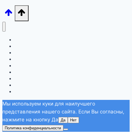
Лигурия
Северная Италия
Тоскана
Лацио, Амальфитана, Сардиния
Апулия и Сицилия
Другие регионы Италии
Хорватия
Греция
Дополнительно
Мы используем куки для наилучшего
представления нашего сайта. Если Вы согласны,
нажмите на кнопку Да
Да
Нет
Политика конфиденциальности