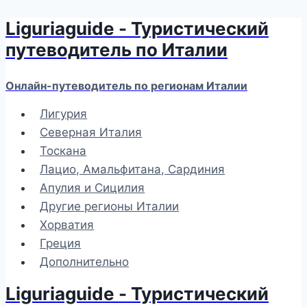
Liguriaguide - Туристический
Перейти
к
путеводитель по Италии
содержимому
Онлайн-путеводитель по регионам Италии
Лигурия
Северная Италия
Тоскана
Лацио, Амальфитана, Сардиния
Апулия и Сицилия
Другие регионы Италии
Хорватия
Греция
Дополнительно
Liguriaguide - Туристический