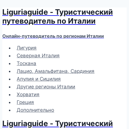
Liguriaguide - Туристический
Перейти
к
путеводитель по Италии
содержимому
Онлайн-путеводитель по регионам Италии
Лигурия
Северная Италия
Тоскана
Лацио, Амальфитана, Сардиния
Апулия и Сицилия
Другие регионы Италии
Хорватия
Греция
Дополнительно
Liguriaguide - Туристический