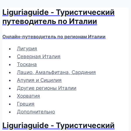
Liguriaguide - Туристический
Перейти
к
путеводитель по Италии
содержимому
Онлайн-путеводитель по регионам Италии
Лигурия
Северная Италия
Тоскана
Лацио, Амальфитана, Сардиния
Апулия и Сицилия
Другие регионы Италии
Хорватия
Греция
Дополнительно
Liguriaguide - Туристический