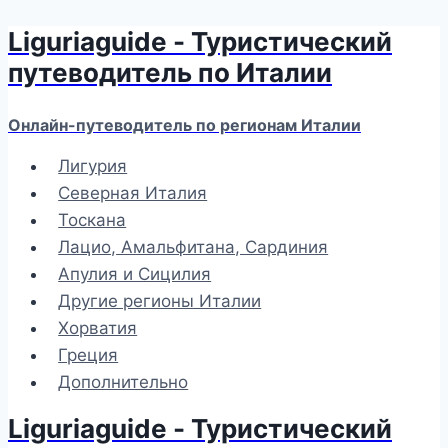
Liguriaguide - Туристический
Перейти
к
путеводитель по Италии
содержимому
Онлайн-путеводитель по регионам Италии
Лигурия
Северная Италия
Тоскана
Лацио, Амальфитана, Сардиния
Апулия и Сицилия
Другие регионы Италии
Хорватия
Греция
Дополнительно
Liguriaguide - Туристический