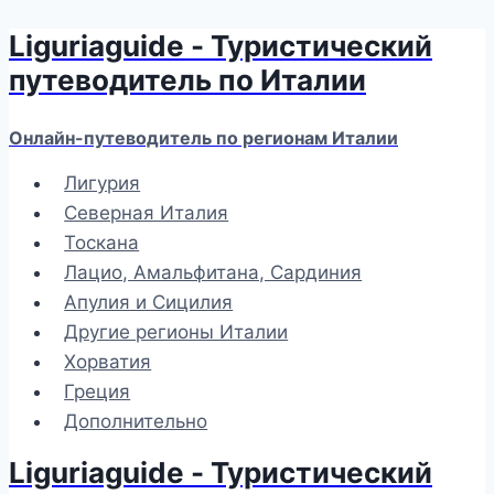
Liguriaguide - Туристический
Перейти
к
путеводитель по Италии
содержимому
Онлайн-путеводитель по регионам Италии
Лигурия
Северная Италия
Тоскана
Лацио, Амальфитана, Сардиния
Апулия и Сицилия
Другие регионы Италии
Хорватия
Греция
Дополнительно
Liguriaguide - Туристический