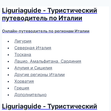
Liguriaguide - Туристический
Перейти
к
путеводитель по Италии
содержимому
Онлайн-путеводитель по регионам Италии
Лигурия
Северная Италия
Тоскана
Лацио, Амальфитана, Сардиния
Апулия и Сицилия
Другие регионы Италии
Хорватия
Греция
Дополнительно
Liguriaguide - Туристический