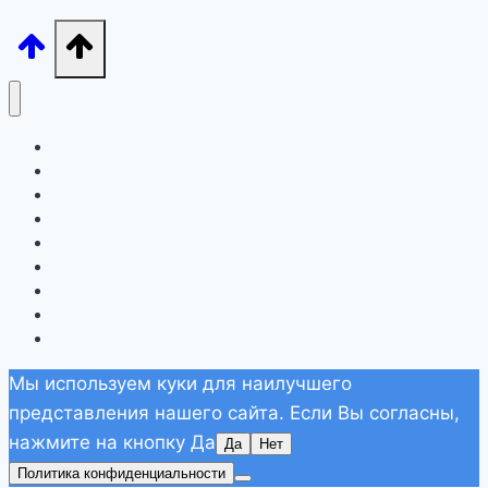
Лигурия
Северная Италия
Тоскана
Лацио, Амальфитана, Сардиния
Апулия и Сицилия
Другие регионы Италии
Хорватия
Греция
Дополнительно
Мы используем куки для наилучшего
представления нашего сайта. Если Вы согласны,
нажмите на кнопку Да
Да
Нет
Политика конфиденциальности