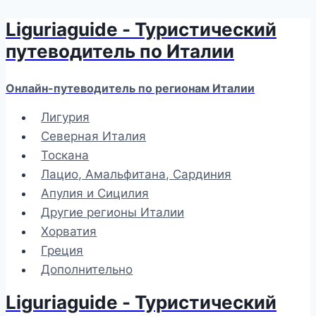
Liguriaguide - Туристический
Перейти
к
путеводитель по Италии
содержимому
Онлайн-путеводитель по регионам Италии
Лигурия
Северная Италия
Тоскана
Лацио, Амальфитана, Сардиния
Апулия и Сицилия
Другие регионы Италии
Хорватия
Греция
Дополнительно
Liguriaguide - Туристический