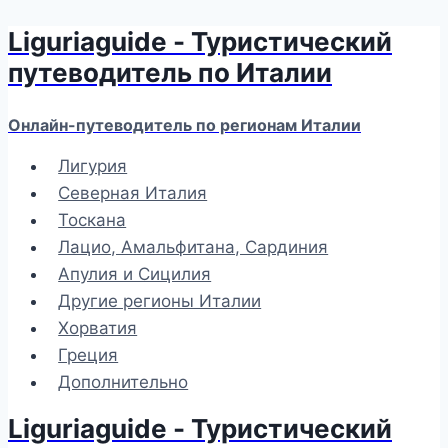
Liguriaguide - Туристический
Перейти
к
путеводитель по Италии
содержимому
Онлайн-путеводитель по регионам Италии
Лигурия
Северная Италия
Тоскана
Лацио, Амальфитана, Сардиния
Апулия и Сицилия
Другие регионы Италии
Хорватия
Греция
Дополнительно
Liguriaguide - Туристический