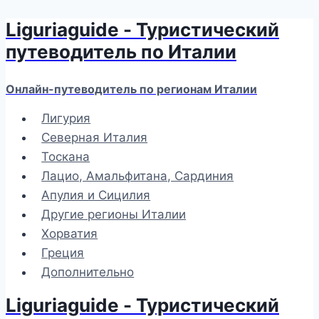
Liguriaguide - Туристический
Перейти
к
путеводитель по Италии
содержимому
Онлайн-путеводитель по регионам Италии
Лигурия
Северная Италия
Тоскана
Лацио, Амальфитана, Сардиния
Апулия и Сицилия
Другие регионы Италии
Хорватия
Греция
Дополнительно
Liguriaguide - Туристический