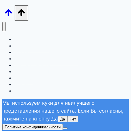
Лигурия
Северная Италия
Тоскана
Лацио, Амальфитана, Сардиния
Апулия и Сицилия
Другие регионы Италии
Хорватия
Греция
Дополнительно
Мы используем куки для наилучшего
представления нашего сайта. Если Вы согласны,
нажмите на кнопку Да
Да
Нет
Политика конфиденциальности