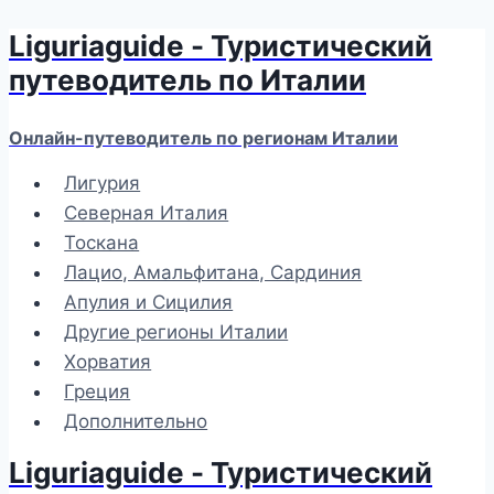
Liguriaguide - Туристический
Перейти
к
путеводитель по Италии
содержимому
Онлайн-путеводитель по регионам Италии
Лигурия
Северная Италия
Тоскана
Лацио, Амальфитана, Сардиния
Апулия и Сицилия
Другие регионы Италии
Хорватия
Греция
Дополнительно
Liguriaguide - Туристический