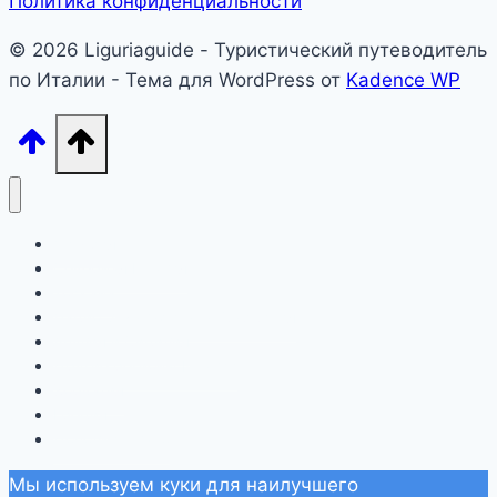
Политика конфиденциальности
© 2026 Liguriaguide - Туристический путеводитель
по Италии - Тема для WordPress от
Kadence WP
Лигурия
Северная Италия
Тоскана
Лацио, Амальфитана, Сардиния
Апулия и Сицилия
Другие регионы Италии
Хорватия
Греция
Дополнительно
Мы используем куки для наилучшего