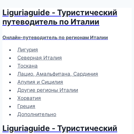
Liguriaguide - Туристический
Перейти
к
путеводитель по Италии
содержимому
Онлайн-путеводитель по регионам Италии
Лигурия
Северная Италия
Тоскана
Лацио, Амальфитана, Сардиния
Апулия и Сицилия
Другие регионы Италии
Хорватия
Греция
Дополнительно
Liguriaguide - Туристический