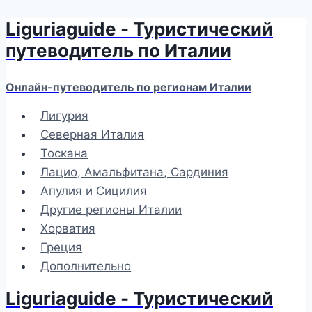
Liguriaguide - Туристический
Перейти
к
путеводитель по Италии
содержимому
Онлайн-путеводитель по регионам Италии
Лигурия
Северная Италия
Тоскана
Лацио, Амальфитана, Сардиния
Апулия и Сицилия
Другие регионы Италии
Хорватия
Греция
Дополнительно
Liguriaguide - Туристический