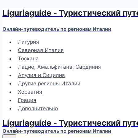
Liguriaguide - Туристический пу
Перейти
к
содержимому
Онлайн-путеводитель по регионам Италии
Лигурия
Северная Италия
Тоскана
Лацио, Амальфитана, Сардиния
Апулия и Сицилия
Другие регионы Италии
Хорватия
Греция
Дополнительно
Liguriaguide - Туристический пу
Онлайн-путеводитель по регионам Италии