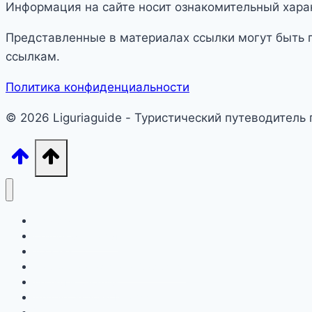
Информация на сайте носит ознакомительный харак
Представленные в материалах ссылки могут быть 
ссылкам.
Политика конфиденциальности
© 2026 Liguriaguide - Туристический путеводитель
Лигурия
Северная Италия
Тоскана
Лацио, Амальфитана, Сардиния
Апулия и Сицилия
Другие регионы Италии