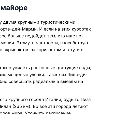
амайоре
у двумя крупными туристическими
орте-дей-Марми. И если на этих курортах
оре больше подойдет тем, кто ищет от
рмонии. Этому, в частности, способствуют
 скрываются за горизонтом и в ту, и в
можно увидеть роскошные цветущие сады,
зкие мощеные улочки. Также из Лидо-ди-
обно совершать радиальные выезды на
го крупного города Италии, будь то Пиза
Милан (265 км). Во все эти города летают
одов мира. Уточнить расписание