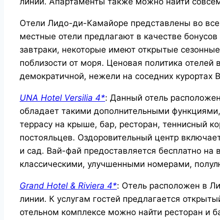
линии. Апартаменты также можно найти совсем
Отели Лидо-ди-Камайоре представлены во всех
местные отели предлагают в качестве бонусо
завтраки, некоторые имеют открытые сезонные
поблизости от моря. Ценовая политика отелей
демократичной, нежели на соседних курортах
UNA Hotel Versilia 4*
: Данный отель расположен
обладает такими дополнительными функциями, 
террасу на крыше, бар, ресторан, теннисный к
постояльцев. Оздоровительный центр включает 
и сад. Вай-фай предоставляется бесплатно на 
классическими, улучшенными номерами, полул
Grand Hotel & Riviera 4*
: Отель расположен в Л
линии. К услугам гостей предлагается открыты
отельном комплексе можно найти ресторан и б