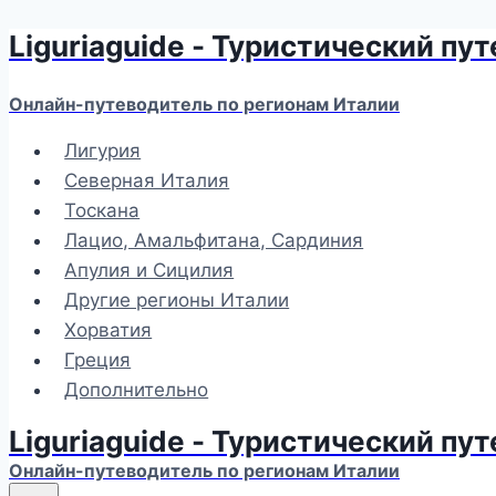
Liguriaguide - Туристический пу
Перейти
к
содержимому
Онлайн-путеводитель по регионам Италии
Лигурия
Северная Италия
Тоскана
Лацио, Амальфитана, Сардиния
Апулия и Сицилия
Другие регионы Италии
Хорватия
Греция
Дополнительно
Liguriaguide - Туристический пу
Онлайн-путеводитель по регионам Италии