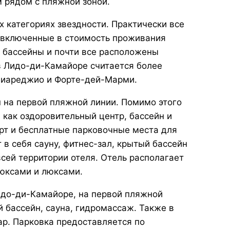
 рядом с пляжной зоной.
 категориях звездности. Практически все
в включенные в стоимость проживания
 бассейны и почти все расположены
 в Лидо-ди-Камайоре считается более
 Виареджио и Форте-дей-Марми.
 на первой пляжной линии. Помимо этого
как оздоровительный центр, бассейн и
орт и бесплатные парковочные места для
в себя сауну, фитнес-зал, крытый бассейн
всей территории отеля. Отель располагает
юксами и люксами.
идо-ди-Камайоре, на первой пляжной
й бассейн, сауна, гидромассаж. Также в
ар. Парковка предоставляется по