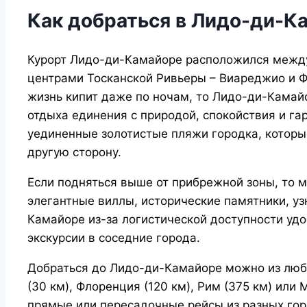
Как добраться в Лидо-ди-К
Курорт Лидо-ди-Камайоре расположился межд
центрами Тосканской Ривьеры – Виареджио и Ф
жизнь кипит даже по ночам, то Лидо-ди-Камай
отдыха единения с природой, спокойствия и га
уединенные золотистые пляжи городка, которые
другую сторону.
Если подняться выше от прибрежной зоны, то 
элегантные виллы, исторические памятники, у
Камайоре из-за логистической доступности уд
экскурсии в соседние города.
Добраться до Лидо-ди-Камайоре можно из любо
(30 км), Флоренция (120 км), Рим (375 км) или 
прямые или пересадочные рейсы из разных гор