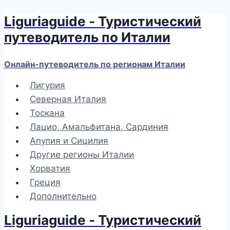
Liguriaguide - Туристический
Перейти
к
путеводитель по Италии
содержимому
Онлайн-путеводитель по регионам Италии
Лигурия
Северная Италия
Тоскана
Лацио, Амальфитана, Сардиния
Апулия и Сицилия
Другие регионы Италии
Хорватия
Греция
Дополнительно
Liguriaguide - Туристический