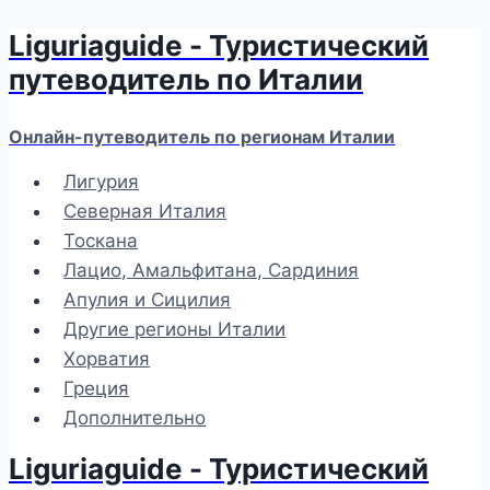
Liguriaguide - Туристический
Перейти
к
путеводитель по Италии
содержимому
Онлайн-путеводитель по регионам Италии
Лигурия
Северная Италия
Тоскана
Лацио, Амальфитана, Сардиния
Апулия и Сицилия
Другие регионы Италии
Хорватия
Греция
Дополнительно
Liguriaguide - Туристический