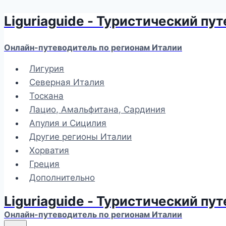
Liguriaguide - Туристический пу
Перейти
к
содержимому
Онлайн-путеводитель по регионам Италии
Лигурия
Северная Италия
Тоскана
Лацио, Амальфитана, Сардиния
Апулия и Сицилия
Другие регионы Италии
Хорватия
Греция
Дополнительно
Liguriaguide - Туристический пу
Онлайн-путеводитель по регионам Италии