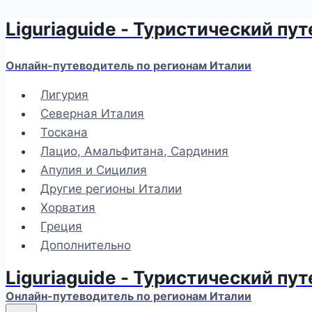
Liguriaguide - Туристический пу
Перейти
к
содержимому
Онлайн-путеводитель по регионам Италии
Лигурия
Северная Италия
Тоскана
Лацио, Амальфитана, Сардиния
Апулия и Сицилия
Другие регионы Италии
Хорватия
Греция
Дополнительно
Liguriaguide - Туристический пу
Онлайн-путеводитель по регионам Италии