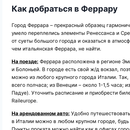
Как добраться в Феррару
Город Феррара – прекрасный образец гармонич
умело переплелись элементы Ренессанса и Сре
от суеты большого города и оказаться в атмосф
чем итальянская Феррара, не найти.
На поезде:
Феррара расположена в регионе Эм
и Болоньей. В городе есть свой ж/д вокзал, по
можно из любого крупного города Италии. Так,
всего полчаса; из Венеции – около 1-1,5 часа; и
Падуе). Уточнить расписание и приобрести бил
Raileurope
.
На арендованном авто:
Удобно путешествовать 
в Италии можно в любом крупном городе, будь 
Пункты проката можно найти как в офисах город