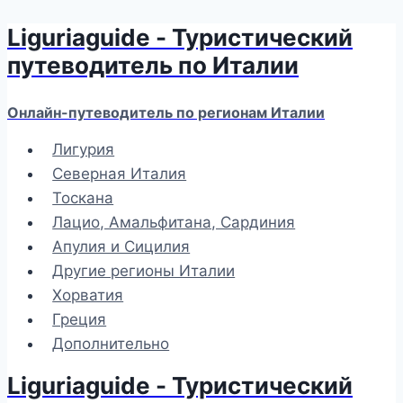
Liguriaguide - Туристический
Перейти
к
путеводитель по Италии
содержимому
Онлайн-путеводитель по регионам Италии
Лигурия
Северная Италия
Тоскана
Лацио, Амальфитана, Сардиния
Апулия и Сицилия
Другие регионы Италии
Хорватия
Греция
Дополнительно
Liguriaguide - Туристический