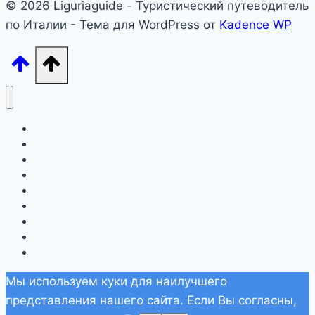
© 2026 Liguriaguide - Туристический путеводитель
по Италии - Тема для WordPress от
Kadence WP
Лигурия
Северная Италия
Тоскана
Лацио, Амальфитана, Сардиния
Апулия и Сицилия
Другие регионы Италии
Хорватия
Греция
Дополнительно
Мы используем куки для наилучшего
представления нашего сайта. Если Вы согласны,