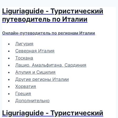
Liguriaguide - Туристический
Перейти
к
путеводитель по Италии
содержимому
Онлайн-путеводитель по регионам Италии
Лигурия
Северная Италия
Тоскана
Лацио, Амальфитана, Сардиния
Апулия и Сицилия
Другие регионы Италии
Хорватия
Греция
Дополнительно
Liguriaguide - Туристический