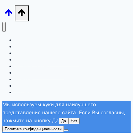
Лигурия
Северная Италия
Тоскана
Лацио, Амальфитана, Сардиния
Апулия и Сицилия
Другие регионы Италии
Хорватия
Греция
Дополнительно
Мы используем куки для наилучшего
представления нашего сайта. Если Вы согласны,
нажмите на кнопку Да
Да
Нет
Политика конфиденциальности