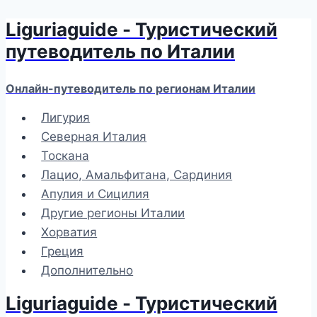
Liguriaguide - Туристический
Перейти
к
путеводитель по Италии
содержимому
Онлайн-путеводитель по регионам Италии
Лигурия
Северная Италия
Тоскана
Лацио, Амальфитана, Сардиния
Апулия и Сицилия
Другие регионы Италии
Хорватия
Греция
Дополнительно
Liguriaguide - Туристический