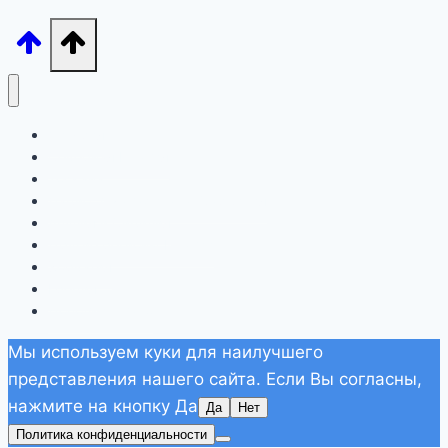
Лигурия
Северная Италия
Тоскана
Лацио, Амальфитана, Сардиния
Апулия и Сицилия
Другие регионы Италии
Хорватия
Греция
Дополнительно
Мы используем куки для наилучшего
представления нашего сайта. Если Вы согласны,
нажмите на кнопку Да
Да
Нет
Политика конфиденциальности