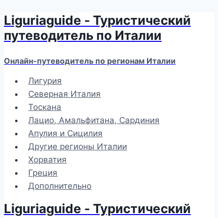
Liguriaguide - Туристический
Перейти
к
путеводитель по Италии
содержимому
Онлайн-путеводитель по регионам Италии
Лигурия
Северная Италия
Тоскана
Лацио, Амальфитана, Сардиния
Апулия и Сицилия
Другие регионы Италии
Хорватия
Греция
Дополнительно
Liguriaguide - Туристический