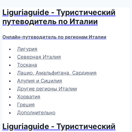
Liguriaguide - Туристический
Перейти
к
путеводитель по Италии
содержимому
Онлайн-путеводитель по регионам Италии
Лигурия
Северная Италия
Тоскана
Лацио, Амальфитана, Сардиния
Апулия и Сицилия
Другие регионы Италии
Хорватия
Греция
Дополнительно
Liguriaguide - Туристический