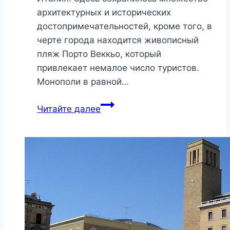
архитектурных и исторических
достопримечательностей, кроме того, в
черте города находится живописный
пляж Порто Веккьо, который
привлекает немалое число туристов.
Монополи в равной…
Монополи,
Читайте далее
Италия
2026:
как
добраться,
отели,
достопримечательности