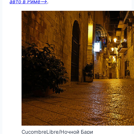
авто в Риме—>
.
CucombreLibre/Ночной Бари