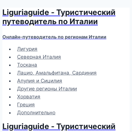
Liguriaguide - Туристический
Перейти
к
путеводитель по Италии
содержимому
Онлайн-путеводитель по регионам Италии
Лигурия
Северная Италия
Тоскана
Лацио, Амальфитана, Сардиния
Апулия и Сицилия
Другие регионы Италии
Хорватия
Греция
Дополнительно
Liguriaguide - Туристический