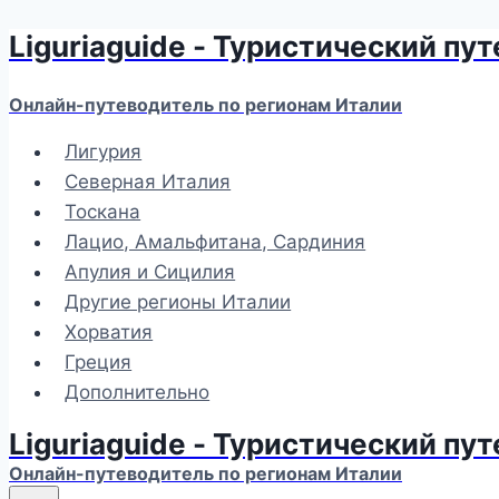
Liguriaguide - Туристический пу
Перейти
к
содержимому
Онлайн-путеводитель по регионам Италии
Лигурия
Северная Италия
Тоскана
Лацио, Амальфитана, Сардиния
Апулия и Сицилия
Другие регионы Италии
Хорватия
Греция
Дополнительно
Liguriaguide - Туристический пу
Онлайн-путеводитель по регионам Италии