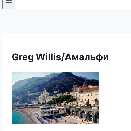
Greg Willis/Амальфи