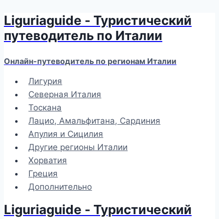
Liguriaguide - Туристический
Перейти
к
путеводитель по Италии
содержимому
Онлайн-путеводитель по регионам Италии
Лигурия
Северная Италия
Тоскана
Лацио, Амальфитана, Сардиния
Апулия и Сицилия
Другие регионы Италии
Хорватия
Греция
Дополнительно
Liguriaguide - Туристический