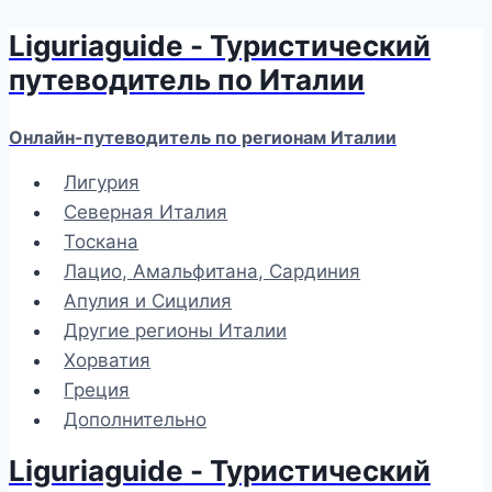
Liguriaguide - Туристический
Перейти
к
путеводитель по Италии
содержимому
Онлайн-путеводитель по регионам Италии
Лигурия
Северная Италия
Тоскана
Лацио, Амальфитана, Сардиния
Апулия и Сицилия
Другие регионы Италии
Хорватия
Греция
Дополнительно
Liguriaguide - Туристический