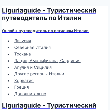
Liguriaguide - Туристический
Перейти
к
путеводитель по Италии
содержимому
Онлайн-путеводитель по регионам Италии
Лигурия
Северная Италия
Тоскана
Лацио, Амальфитана, Сардиния
Апулия и Сицилия
Другие регионы Италии
Хорватия
Греция
Дополнительно
Liguriaguide - Туристический