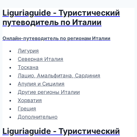
Liguriaguide - Туристический
Перейти
к
путеводитель по Италии
содержимому
Онлайн-путеводитель по регионам Италии
Лигурия
Северная Италия
Тоскана
Лацио, Амальфитана, Сардиния
Апулия и Сицилия
Другие регионы Италии
Хорватия
Греция
Дополнительно
Liguriaguide - Туристический