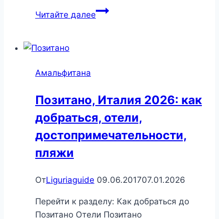
Майори,
Читайте далее
Италия
2026:
как
добраться,
Амальфитана
отели,
достопримечательности
Позитано, Италия 2026: как
добраться, отели,
достопримечательности,
пляжи
От
Liguriaguide
09.06.2017
07.01.2026
Перейти к разделу: Как добраться до
Позитано Отели Позитано