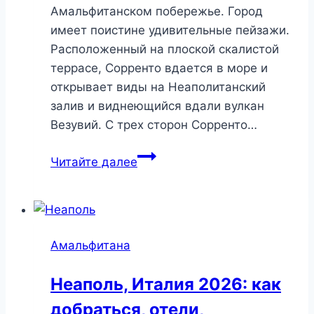
Амальфитанском побережье. Город
имеет поистине удивительные пейзажи.
Расположенный на плоской скалистой
террасе, Сорренто вдается в море и
открывает виды на Неаполитанский
залив и виднеющийся вдали вулкан
Везувий. С трех сторон Сорренто…
Сорренто,
Читайте далее
Италия
2026:
как
добраться,
Амальфитана
достопримечательности,
пляжи,
Неаполь, Италия 2026: как
отели
добраться, отели,