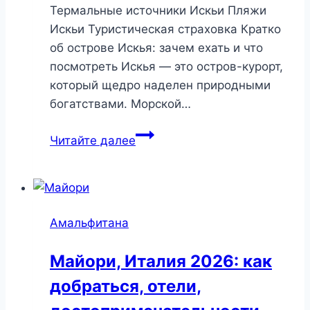
Термальные источники Искьи Пляжи
Искьи Туристическая страховка Кратко
об острове Искья: зачем ехать и что
посмотреть Искья — это остров-курорт,
который щедро наделен природными
богатствами. Морской…
Искья,
Читайте далее
Италия
2026:
как
добраться,
Амальфитана
отели,
достопримечательности,
Майори, Италия 2026: как
пляжи,
добраться, отели,
термальные
источники.