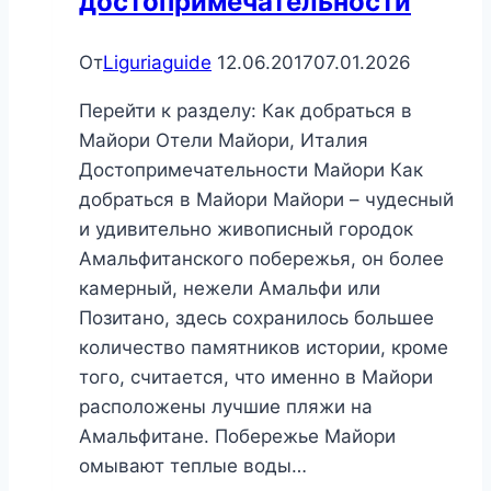
достопримечательности
Полный
путеводитель
От
Liguriaguide
12.06.2017
07.01.2026
по
отдыху
Перейти к разделу: Как добраться в
на
Майори Отели Майори, Италия
острове
Достопримечательности Майори Как
Искья
добраться в Майори Майори – чудесный
и удивительно живописный городок
Амальфитанского побережья, он более
камерный, нежели Амальфи или
Позитано, здесь сохранилось большее
количество памятников истории, кроме
того, считается, что именно в Майори
расположены лучшие пляжи на
Амальфитане. Побережье Майори
омывают теплые воды…