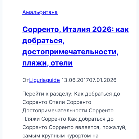
добраться,
Амальфитана
отели,
достопримечательности,
Сорренто, Италия 2026: как
пляжи
добраться,
достопримечательности,
пляжи, отели
От
Liguriaguide
13.06.2017
07.01.2026
Перейти к разделу: Как добраться до
Сорренто Отели Сорренто
Достопримечательности Сорренто
Пляжи Сорренто Как добраться до
Сорренто Сорренто является, пожалуй,
самым крупным курортом на