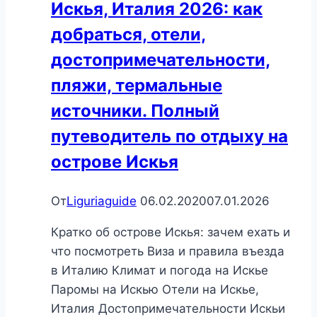
Искья, Италия 2026: как
Полный
добраться, отели,
путеводитель
по
достопримечательности,
острову
пляжи, термальные
Капри
источники. Полный
путеводитель по отдыху на
острове Искья
От
Liguriaguide
06.02.2020
07.01.2026
Кратко об острове Искья: зачем ехать и
что посмотреть Виза и правила въезда
в Италию Климат и погода на Искье
Паромы на Искью Отели на Искье,
Италия Достопримечательности Искьи