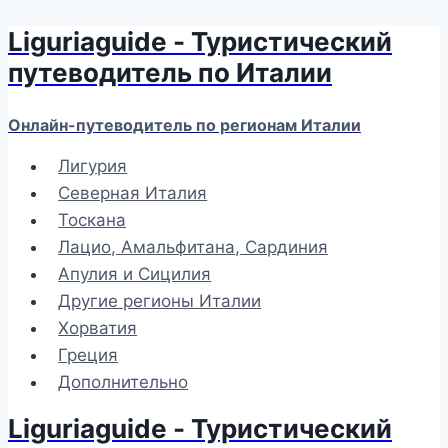
Liguriaguide - Туристический
Перейти
к
путеводитель по Италии
содержимому
Онлайн-путеводитель по регионам Италии
Лигурия
Северная Италия
Тоскана
Лацио, Амальфитана, Сардиния
Апулия и Сицилия
Другие регионы Италии
Хорватия
Греция
Дополнительно
Liguriaguide - Туристический