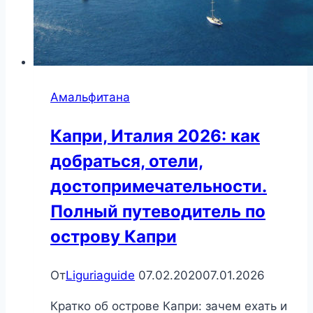
Амальфитана
Капри, Италия 2026: как
добраться, отели,
достопримечательности.
Полный путеводитель по
острову Капри
От
Liguriaguide
07.02.2020
07.01.2026
Кратко об острове Капри: зачем ехать и