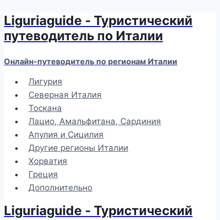
Liguriaguide - Туристический
Перейти
к
путеводитель по Италии
содержимому
Онлайн-путеводитель по регионам Италии
Лигурия
Северная Италия
Тоскана
Лацио, Амальфитана, Сардиния
Апулия и Сицилия
Другие регионы Италии
Хорватия
Греция
Дополнительно
Liguriaguide - Туристический