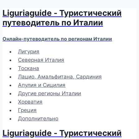
Liguriaguide - Туристический
Перейти
к
путеводитель по Италии
содержимому
Онлайн-путеводитель по регионам Италии
Лигурия
Северная Италия
Тоскана
Лацио, Амальфитана, Сардиния
Апулия и Сицилия
Другие регионы Италии
Хорватия
Греция
Дополнительно
Liguriaguide - Туристический