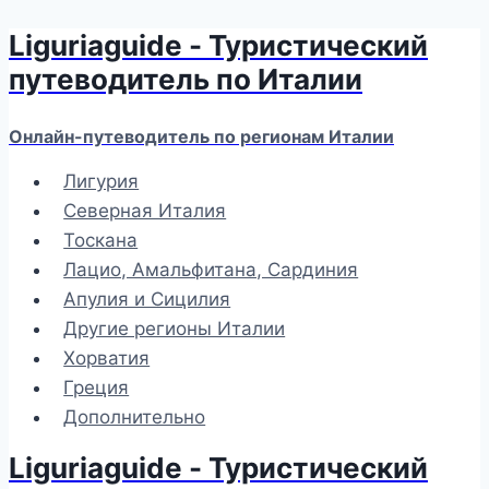
Liguriaguide - Туристический
Перейти
к
путеводитель по Италии
содержимому
Онлайн-путеводитель по регионам Италии
Лигурия
Северная Италия
Тоскана
Лацио, Амальфитана, Сардиния
Апулия и Сицилия
Другие регионы Италии
Хорватия
Греция
Дополнительно
Liguriaguide - Туристический