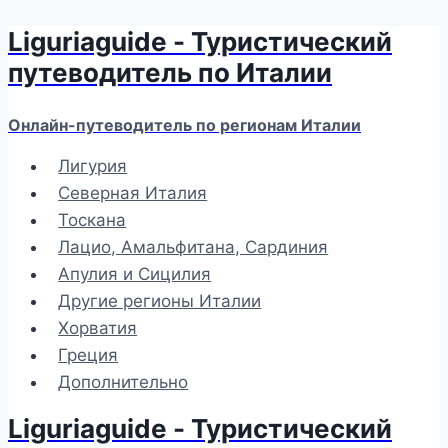
Liguriaguide - Туристический
Перейти
к
путеводитель по Италии
содержимому
Онлайн-путеводитель по регионам Италии
Лигурия
Северная Италия
Тоскана
Лацио, Амальфитана, Сардиния
Апулия и Сицилия
Другие регионы Италии
Хорватия
Греция
Дополнительно
Liguriaguide - Туристический