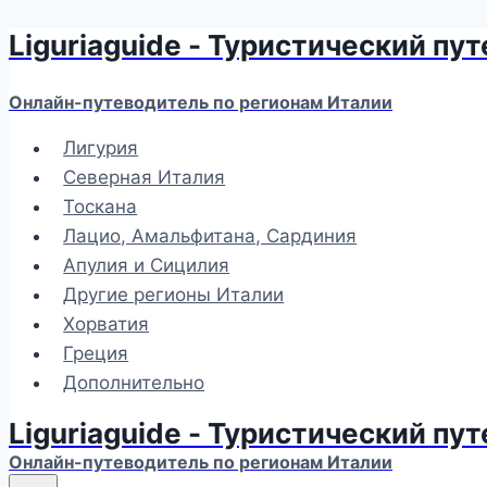
Liguriaguide - Туристический пу
Перейти
к
содержимому
Онлайн-путеводитель по регионам Италии
Лигурия
Северная Италия
Тоскана
Лацио, Амальфитана, Сардиния
Апулия и Сицилия
Другие регионы Италии
Хорватия
Греция
Дополнительно
Liguriaguide - Туристический пу
Онлайн-путеводитель по регионам Италии