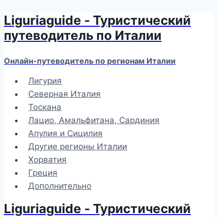
Liguriaguide - Туристический
Перейти
к
путеводитель по Италии
содержимому
Онлайн-путеводитель по регионам Италии
Лигурия
Северная Италия
Тоскана
Лацио, Амальфитана, Сардиния
Апулия и Сицилия
Другие регионы Италии
Хорватия
Греция
Дополнительно
Liguriaguide - Туристический