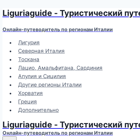
Liguriaguide - Туристический пу
Перейти
к
содержимому
Онлайн-путеводитель по регионам Италии
Лигурия
Северная Италия
Тоскана
Лацио, Амальфитана, Сардиния
Апулия и Сицилия
Другие регионы Италии
Хорватия
Греция
Дополнительно
Liguriaguide - Туристический пу
Онлайн-путеводитель по регионам Италии