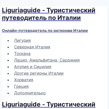
Liguriaguide - Туристический
Перейти
к
путеводитель по Италии
содержимому
Онлайн-путеводитель по регионам Италии
Лигурия
Северная Италия
Тоскана
Лацио, Амальфитана, Сардиния
Апулия и Сицилия
Другие регионы Италии
Хорватия
Греция
Дополнительно
Liguriaguide - Туристический